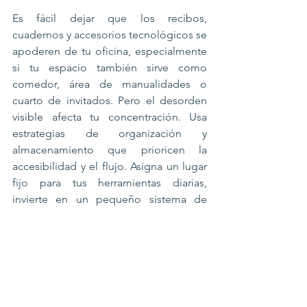
Es fácil dejar que los recibos, 
cuadernos y accesorios tecnológicos se 
apoderen de tu oficina, especialmente 
si tu espacio también sirve como 
comedor, área de manualidades o 
cuarto de invitados. Pero el desorden 
visible afecta tu concentración. Usa 
estrategias de organización y 
almacenamiento que prioricen la 
accesibilidad y el flujo. Asigna un lugar 
fijo para tus herramientas diarias, 
invierte en un pequeño sistema de 
archivo para papeles y utiliza 
herramientas digitales para reducir el 
uso de papel. Establece una rutina 
semanal para devolver todo a su lugar. 
Espacio limpio, mente clara —y esa 
concentración se nota en cada llamada 