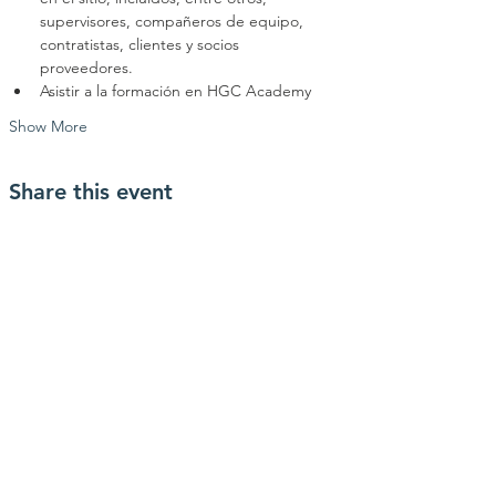
supervisores, compañeros de equipo, 
contratistas, clientes y socios 	
proveedores.
Asistir a la formación en HGC Academy
Show More
Share this event
contactanos
info@haytrabajoya.com
(980) 301-0515