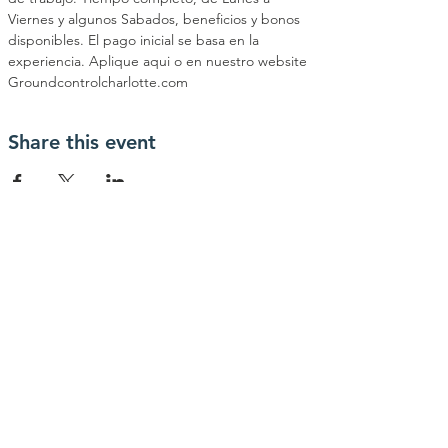
Viernes y algunos Sabados, beneficios y bonos 
disponibles. El pago inicial se basa en la 
experiencia. Aplique aqui o en nuestro website 
Groundcontrolcharlotte.com 
Share this event
contactanos
info@haytrabajoya.com
(980) 301-0515