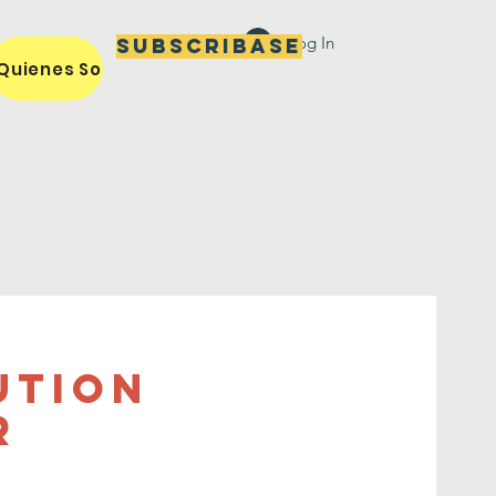
Log In
Subscribase
Quienes Somos / Our Mission
Miembros / Members
ution
r