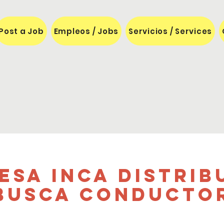
Post a Job
Empleos / Jobs
Servicios / Services
esa INCA Distrib
busca conducto