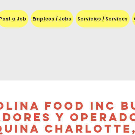
Post a Job
Empleos / Jobs
Servicios / Services
olina Food Inc B
dores y Operad
uina Charlotte