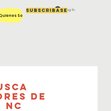
Log In
Subscribase
Quienes Somos / Our Mission
Miembros / Members
usca
ores de
, NC