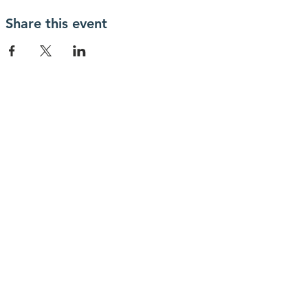
Share this event
contactanos
info@haytrabajoya.com
(980) 301-0515
connectate con
Facebook